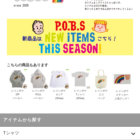
こちらの商品もあります
レインボウ
レインボウ
レインボウ
レインボウ
レインボウ
レインボウ
ZIP
PULL
ロンT
Tシャツ
エコ
ステッカー
パーカー
パーカー
(White)
(White)
バッグ
人気グッズ！
アイテムから探す
Tシャツ