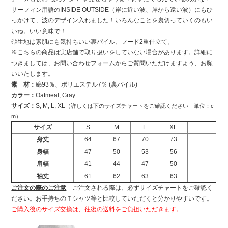
サーフィン用語のINSIDE OUTSIDE（岸に近い波、岸から遠い波）にもひ
っかけて、波のデザイン入れました！いろんなことを裏切っていくのもい
いね。いい意味で！
◎生地は素肌にも気持ちいい裏パイル、フード2重仕立て。
※こちらの商品は実店舗で取り扱いをしていない場合があります。詳細に
つきましては、お問い合わせフォームからご質問いただけますよう、お願
いいたします。
素 材：
綿93％、ポリエステル7％ (裏パイル)
カラー：
Oatmeal, Gray
サイズ：
S, M, L, XL
（詳しくは下のサイズチャートをご確認ください 単位：c
m）
サイズ
S
M
L
XL
身丈
64
67
70
73
身幅
47
50
53
56
肩幅
41
44
47
50
袖丈
61
62
63
63
ご注文の際のご注意
ご注文される際は、必ずサイズチャートをご確認く
ださい。お手持ちのＴシャツ等と比較していただくと分かりやすいです。
ご購入後のサイズ交換は、往復の送料をご負担いただきます。