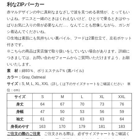
利なZIPパーカー
赤マルデザインの中に真剣なまなざしで波を見つめる表情が、とってもい
いよね。デニスと一緒のときはくわえないけど、ひとりで乗るときはやっ
ぱりお気に入りの骨が必要なんだ…、なんてことも想像しながら、ガシガ
シ着込んでくださいね。
◎生地は素肌にも気持ちいい裏パイル、フードは2重仕立て、左右ポケット
付きです。
※こちらの商品は実店舗で取り扱いをしていない場合があります。詳細に
つきましては、お問い合わせフォームからご質問いただけますよう、お願
いいたします。
素 材：
綿93％、ポリエステル7％ (裏パイル)
カラー：
Gray, Oatmeal
サイズ：
S, M, L, XL, XXL
（詳しくは下のサイズチャートをご確認ください 単
位：cm）
サイズ
S
M
L
XL
XXL
身丈
64
67
70
73
76
身幅
47
50
53
56
59
袖丈
61
62
63
63
64
身長めやす
163
170
179
181
183
ご注文の際のご注意
ご注文される際は、必ずサイズチャートをご確認く