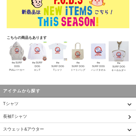
こちらの商品もあります
the SURF
the SURF
the
the
the
the
DOG
DOG
SURF DOG
SURF DOG
SURF DOG
SURF DOG
PULLパーカー
ロンT
Tシャツ
トートバッグ
ハンドタオル
キーホルダー
アイテムから探す
Tシャツ
長袖Tシャツ
スウェット&アウター