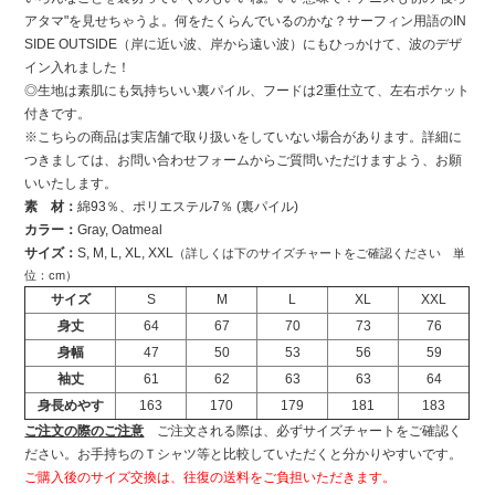
アタマ"を見せちゃうよ。何をたくらんでいるのかな？サーフィン用語のIN
SIDE OUTSIDE（岸に近い波、岸から遠い波）にもひっかけて、波のデザ
イン入れました！
◎生地は素肌にも気持ちいい裏パイル、フードは2重仕立て、左右ポケット
付きです。
※こちらの商品は実店舗で取り扱いをしていない場合があります。詳細に
つきましては、お問い合わせフォームからご質問いただけますよう、お願
いいたします。
素 材：
綿93％、ポリエステル7％ (裏パイル)
カラー：
Gray, Oatmeal
サイズ：
S, M, L, XL, XXL
（詳しくは下のサイズチャートをご確認ください 単
位：cm）
サイズ
S
M
L
XL
XXL
身丈
64
67
70
73
76
身幅
47
50
53
56
59
袖丈
61
62
63
63
64
身長めやす
163
170
179
181
183
ご注文の際のご注意
ご注文される際は、必ずサイズチャートをご確認く
ださい。お手持ちのＴシャツ等と比較していただくと分かりやすいです。
ご購入後のサイズ交換は、往復の送料をご負担いただきます。