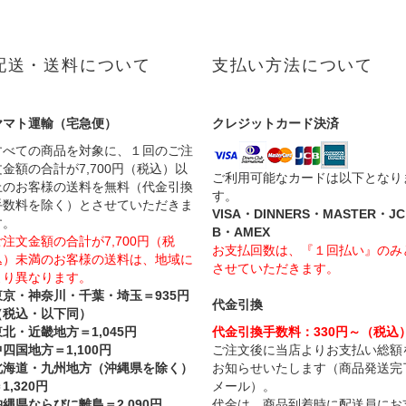
配送・送料について
支払い方法について
ヤマト運輸（宅急便）
クレジットカード決済
すべての商品を対象に、１回のご注
文金額の合計が7,700円（税込）以
ご利用可能なカードは以下となり
上のお客様の送料を無料（代金引換
す。
手数料を除く）とさせていただきま
VISA・DINNERS・MASTER・JC
す。
B・AMEX
ご注文金額の合計が7,700円（税
お支払回数は、『１回払い』のみ
込）未満のお客様の送料は、地域に
させていただきます。
より異なります。
東京・神奈川・千葉・埼玉＝935円
代金引換
（税込・以下同）
東北・近畿地方＝1,045円
代金引換手数料：330円～（税込
四国地方＝1,100円
ご注文後に当店よりお支払い総額
北海道・九州地方（沖縄県を除く）
お知らせいたします（商品発送完
1,320円
メール）。
沖縄県ならびに離島＝2,090円
代金は、商品到着時に配送員にお