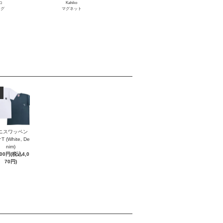
コ
Kahiko
ッグ
マグネット
ニスワッペン
 (White, De
nim)
700円(税込4,0
70円)