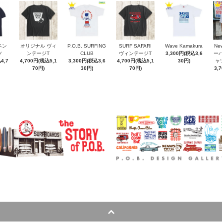
ペン
オリジナル ヴィ
P.O.B. SURFING
SURF SAFARI
Wave Kamakura
New
ツ
ンテージT
CLUB
ヴィンテージT
3,300円(税込3,6
ー
4,7
4,700円(税込5,1
3,300円(税込3,6
4,700円(税込5,1
30円)
ャ
70円)
30円)
70円)
3,