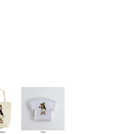
ahiko
Hula