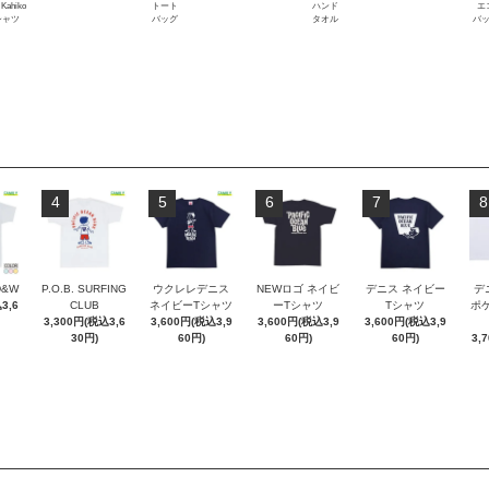
 Kahiko
トート
ハンド
エ
シャツ
バッグ
タオル
バ
4
5
6
7
8
D&W
P.O.B. SURFING
ウクレレデニス
NEWロゴ ネイビ
デニス ネイビー
デ
3,6
CLUB
ネイビーTシャツ
ーTシャツ
Tシャツ
ポケT
3,300円(税込3,6
3,600円(税込3,9
3,600円(税込3,9
3,600円(税込3,9
30円)
60円)
60円)
60円)
3,