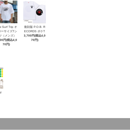
 Surf Trip オ
復刻版 P.O.B. R
バーサイズTシ
ECORDS ポケT
ツ（メンズ）
3,700円(税込4,0
700円(税込4,0
70円)
70円)