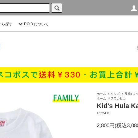
から探す
P.O.B.について
ホーム
>
キッズ
>
長袖Tシ
ホーム
>
フラカヒコ
Kid's Hula 
1632-LK
2,800円(税込3,08