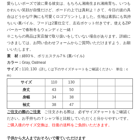
愛らしいポーズで波に乗る彼女は、もちろん湘南生まれ湘南育ち。いつも
かわいい笑顔が自慢だけど、ボードの上では真剣よ！さて、今日の波の具
合はどうかな!? 胸にも可愛くロゴプリントしました。生地は素肌にも気持
ちいい裏パイル、フードは2重仕立て、左右ポケット付きです。使えるZIP
パーカーで春秋冬もウェンディと一緒！
※こちらの商品は実店舗で取り扱いをしていない場合があります。詳細に
つきましては、お問い合わせフォームからご質問いただけますよう、お願
いいたします。
素 材：
綿93％、ポリエステル7％ (裏パイル)
カラー：
Gray, Oatmeal
サイズ：
110, 130
（詳しくは下のサイズチャートをご確認ください 単位：c
m）
サイズ
110
130
身丈
43
50
身幅
34
38
袖丈
38
47
ご注文の際のご注意
ご注文される際は、必ずサイズチャートをご確認く
ださい。お手持ちのＴシャツ等と比較していただくと分かりやすいです。
ご購入後のサイズ交換は、往復の送料をご負担いただきます。
子供から大人までおそろいで着ていただけます