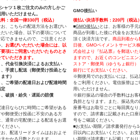
Tシャツ１枚ご注文のみの方しかご
GMO後払い
利用いただけません。
送料：全国一律330円（税込）
後払い決済手数料：220円（税込
なお、こちらの配送方法をお選びい
■
GMO後払い
とは、お客様の手元
ただいた場合、以下の要項について
商品が到着した後に代金をお支払
対応できませんので、ご注意くださ
頂く決済方法です。
商品到着から
い。
お選びいただいた場合には、以
日後、GMOペイメントサービス
下要項にご同意いただいたものとさ
式会社より『払込票』を郵送いた
せていただきます。
ますので、お近くのコンビニエン
１、代金引換決済によるお支払い
ストア・郵便局（ゆうちょ銀行）
２、手渡し配送（郵便受け投函とな
銀行にてお支払いください。
ります）
※郵便局でのお支払いには、払込
３、ご希望の配達日および配達時間
をご利用ください。電信振替はご
指定
用いただけません。
４、破損・紛失・遅延の賠償
※銀行振込の場合の手数料はお客
負担となります。また、振込先の
配達日ならびに時間にご希望がある
座番号はお取引ごとに毎回異なり
方や郵便受け投函に不安のある方
すので、請求書に記載された口座
は、通常の宅配便による配送をお選
号をご確認ください。
びください。
■お支払い期限／請求書発行から1
なお、配送リードタイムはおおよそ
日以内にお支払いください。お支
最大かかる日数となります。
い期限は請求書にも記載しており