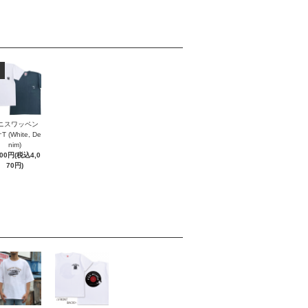
ニスワッペン
 (White, De
nim)
700円(税込4,0
70円)