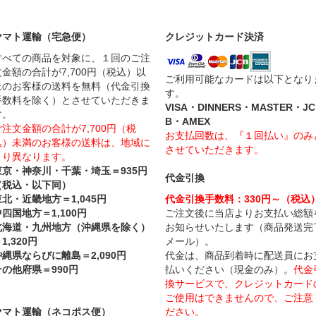
ヤマト運輸（宅急便）
クレジットカード決済
すべての商品を対象に、１回のご注
文金額の合計が7,700円（税込）以
ご利用可能なカードは以下となり
上のお客様の送料を無料（代金引換
す。
手数料を除く）とさせていただきま
VISA・DINNERS・MASTER・JC
す。
B・AMEX
ご注文金額の合計が7,700円（税
お支払回数は、『１回払い』のみ
込）未満のお客様の送料は、地域に
させていただきます。
より異なります。
東京・神奈川・千葉・埼玉＝935円
代金引換
（税込・以下同）
東北・近畿地方＝1,045円
代金引換手数料：330円～（税込
四国地方＝1,100円
ご注文後に当店よりお支払い総額
北海道・九州地方（沖縄県を除く）
お知らせいたします（商品発送完
1,320円
メール）。
沖縄県ならびに離島＝2,090円
代金は、商品到着時に配送員にお
その他府県＝990円
払いください（現金のみ）。
代金
換サービスで、クレジットカード
ご使用はできませんので、ご注意
ヤマト運輸（ネコポス便）
ださい。