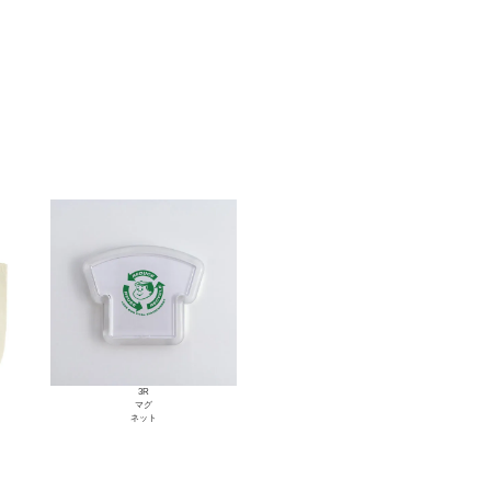
3R
マグ
ネット