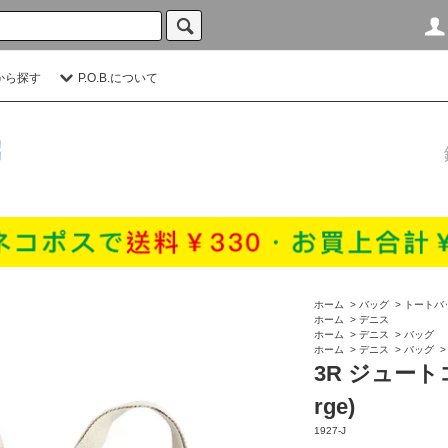
から探す
P.O.B.について
ホーム
>
バッグ
>
トートバ
ホーム
>
デニス
ホーム
>
デニス
>
バッグ
ホーム
>
デニス
>
バッグ
3R ジュートコ
rge)
1927-J