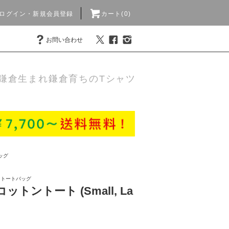
ログイン・新規会員登録
カート(0)
お問い合わせ
鎌倉生まれ鎌倉育ちのTシャツ
ッグ
>
トートバッグ
ットントート (Small, La