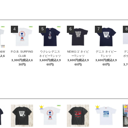
4
5
6
7
8
D&W
P.O.B. SURFING
ウクレレデニス
NEWロゴ ネイビ
デニス ネイビー
デ
3,6
CLUB
ネイビーTシャツ
ーTシャツ
Tシャツ
ポケT
3,300円(税込3,6
3,600円(税込3,9
3,600円(税込3,9
3,600円(税込3,9
30円)
60円)
60円)
60円)
3,