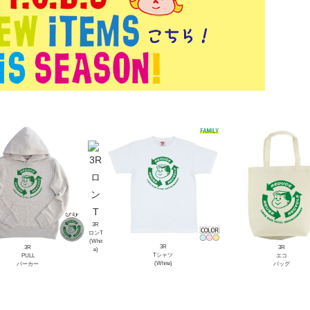
3R
ロンT
(Whit
3R
3R
3R
e)
Tシャツ
PULL
エコ
(White)
パーカー
バッグ