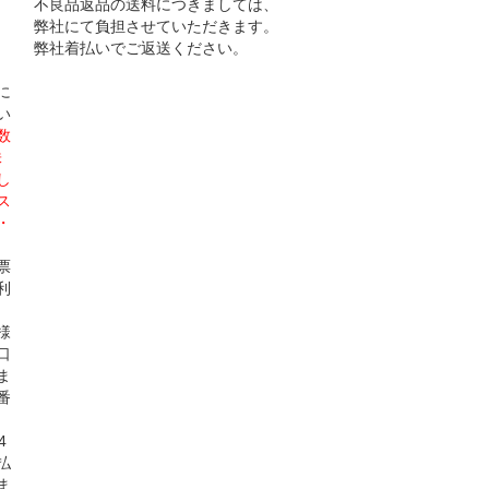
不良品返品の送料につきましては、
弊社にて負担させていただきます。
弊社着払いでご返送ください。
）
に
い
数
株
し
ス
・
票
利
様
口
ま
番
4
払
ま