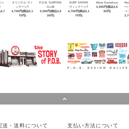
ペン
オリジナル ヴィ
P.O.B. SURFING
SURF SAFARI
Wave Kamakura
New
ツ
ンテージT
CLUB
ヴィンテージT
3,300円(税込3,6
ー
4,7
4,700円(税込5,1
3,300円(税込3,6
4,700円(税込5,1
30円)
ャ
70円)
30円)
70円)
3,
配送・送料について
支払い方法について