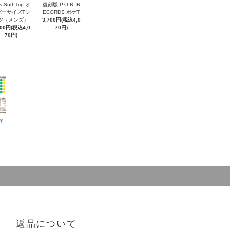
 Surf Trip オ
復刻版 P.O.B. R
バーサイズTシ
ECORDS ポケT
ツ（メンズ）
3,700円(税込4,0
700円(税込4,0
70円)
70円)
返品について