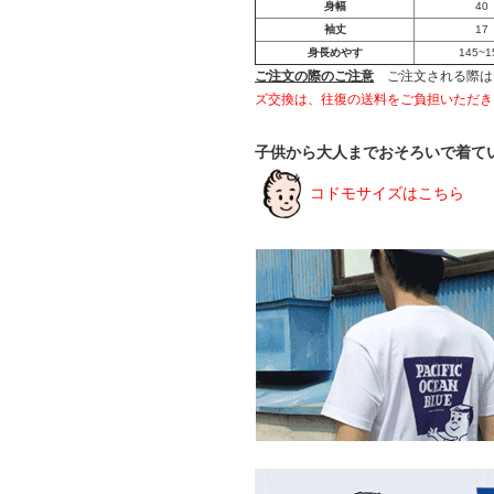
身幅
40
袖丈
17
身長めやす
145~1
ご注文の際のご注意
ご注文される際は
ズ交換は、往復の送料をご負担いただき
子供から大人までおそろいで着て
コドモサイズはこちら