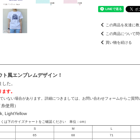
この商品を友達に教
この商品について問
買い物を続ける
スカウト風エンブレムデザイン！
ました。
ります。
ていない場合があります。詳細につきましては、お問い合わせフォームからご質問
ド糸使用）
k, LightYellow
しくは下のサイズチャートをご確認ください 単位：cm）
S
M
L
65
68
71