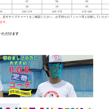
47
50
52
18
19
20
55
160~170
165~175
170~180
、必ずサイズチャートをご確認ください。お手持ちのＴシャツ等と比較していただ
ます。
いただけます