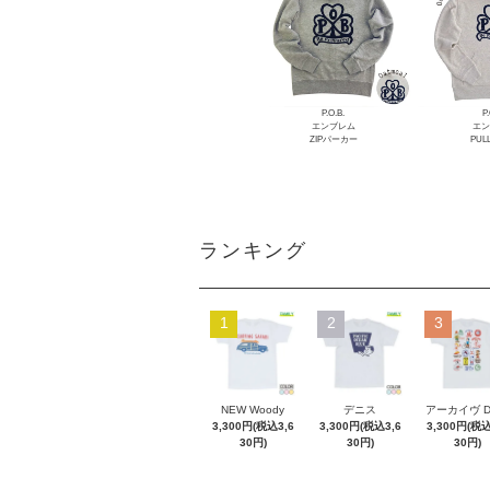
P.O.B.
P.
エンブレム
エン
ZIPパーカー
PUL
ランキング
1
2
3
NEW Woody
デニス
アーカイヴ 
3,300円(税込3,6
3,300円(税込3,6
3,300円(税込
30円)
30円)
30円)