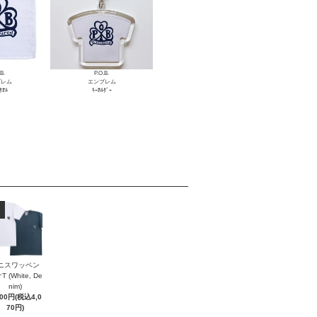
B.
P.O.B.
ブレム
エンブレム
ﾀｵﾙ
ｷｰﾎﾙﾀﾞｰ
ニスワッペン
 (White, De
nim)
700円(税込4,0
70円)