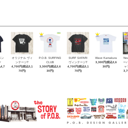
ペン
オリジナル ヴィ
P.O.B. SURFING
SURF SAFARI
Wave Kamakura
New
ツ
ンテージT
CLUB
ヴィンテージT
3,300円(税込3,6
ー
4,7
4,700円(税込5,1
3,300円(税込3,6
4,700円(税込5,1
30円)
ャ
70円)
30円)
70円)
3,