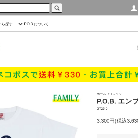
から探す
P.O.B.について
ホーム
>
Tシャツ
P.O.B. エ
GT25-0
3,300円(税込3,63