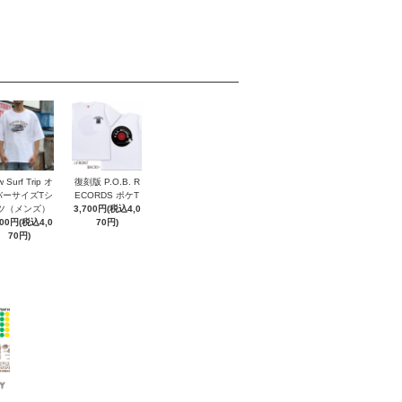
 Surf Trip オ
復刻版 P.O.B. R
バーサイズTシ
ECORDS ポケT
ツ（メンズ）
3,700円(税込4,0
700円(税込4,0
70円)
70円)