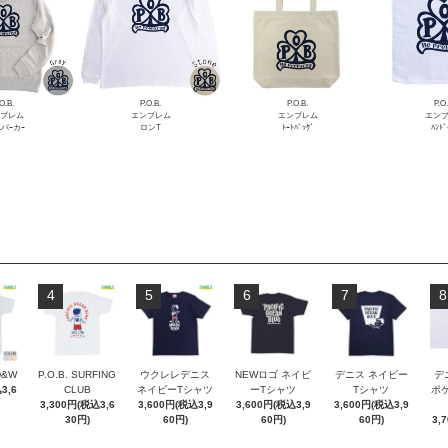
O.B.
P.O.B.
P.O.B.
P.O.
ブレム
エンブレム
エンブレム
エン
Lパｰカｰ
ロンT
ﾄｰﾄﾊﾞｯｸﾞ
ﾊﾝﾄﾞ
4
5
6
7
8
D&W
P.O.B. SURFING
ウクレレデニス
NEWロゴ ネイビ
デニス ネイビー
デ
3,6
CLUB
ネイビーTシャツ
ーTシャツ
Tシャツ
ポケT
3,300円(税込3,6
3,600円(税込3,9
3,600円(税込3,9
3,600円(税込3,9
30円)
60円)
60円)
60円)
3,