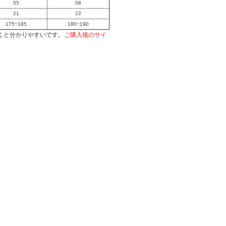
55
58
21
22
175~185
180~190
くと分かりやすいです。
ご購入後のサイ