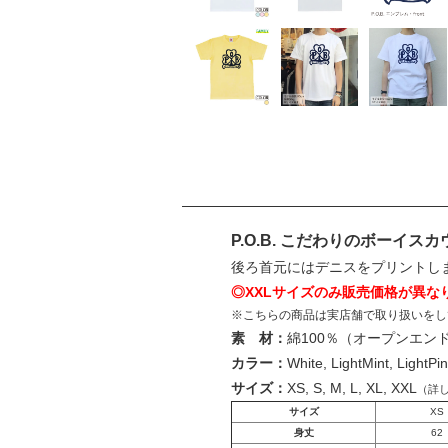
P.O.B. こだわりのボーイ
後ろ首元にはデニスをプリントし
◎XXLサイズのみ販売価格が異な
※こちらの商品は実店舗で取り扱いをし
素 材：
綿100％（オープンエン
カラー：
White, LightMint, LightPin
サイズ：
XS, S, M, L, XL, XXL
（詳
サイズ
XS
身丈
62