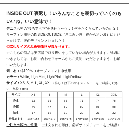
INSIDE OUT 裏返し！いろんなことを裏切っていくのも
いいね。いい意味で！
デニスも初の"後ろアタマ"を見せちゃうよ！何をたくらんでいるのかな？
サーフィン用語のINSIDE OUTSIDE（岸に近い波、岸から遠い波）にもひ
っかけて、波のデザイン入れました！
◎XXLサイズのみ販売価格が異なります。
※こちらの商品は実店舗で取り扱いをしていない場合があります。詳細に
つきましては、お問い合わせフォームからご質問いただけますよう、お願
いいたします。
素 材：
綿100％（オープンエンド糸使用）
カラー：
White, LightMint, LightPink, LightYellow
サイズ：
XS, S, M, L, XL, XXL
（詳しくは下のサイズチャートをご確認くださ
い 単位：cm）
サイズ
XS
S
M
L
XL
XXL
身丈
62
65
68
71
74
78
身幅
40
47
50
52
55
58
袖丈
17
18
19
20
21
22
身長めやす
145~155
160~170
165~175
170~180
175~185
180~190
ご注文の際のご注意
ご注文される際は、必ずサイズチャートをご確認く