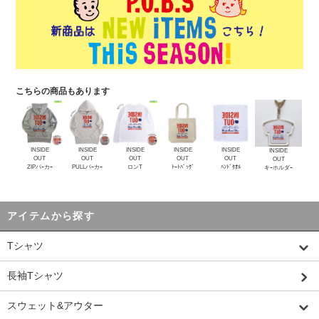
こちらの商品もあります
INSIDE
INSIDE
INSIDE
INSIDE
INSIDE
INSIDE
OUT
OUT
OUT
OUT
OUT
OUT
ZIPパｰカｰ
PULLパｰカｰ
ロンT
ﾄｰﾄﾊﾞｯｸﾞ
ﾊﾝﾄﾞﾀｵﾙ
キｰホルダｰ
アイテムから探す
Tシャツ
長袖Tシャツ
スウェット&アウター