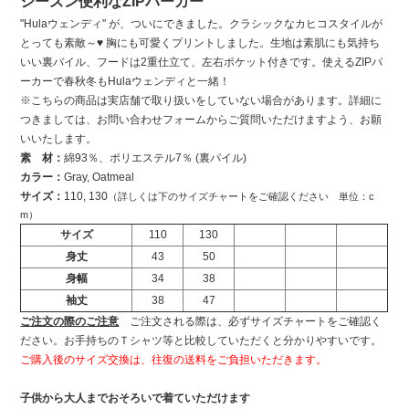
シーズン便利なZIPパーカー
"Hulaウェンディ" が、ついにできました。クラシックなカヒコスタイルが
とっても素敵～♥ 胸にも可愛くプリントしました。生地は素肌にも気持ち
いい裏パイル、フードは2重仕立て、左右ポケット付きです。使えるZIPパ
ーカーで春秋冬もHulaウェンディと一緒！
※こちらの商品は実店舗で取り扱いをしていない場合があります。詳細に
つきましては、お問い合わせフォームからご質問いただけますよう、お願
いいたします。
素 材：
綿93％、ポリエステル7％ (裏パイル)
カラー：
Gray, Oatmeal
サイズ：
110, 130
（詳しくは下のサイズチャートをご確認ください 単位：c
m）
サイズ
110
130
身丈
43
50
身幅
34
38
袖丈
38
47
ご注文の際のご注意
ご注文される際は、必ずサイズチャートをご確認く
ださい。お手持ちのＴシャツ等と比較していただくと分かりやすいです。
ご購入後のサイズ交換は、往復の送料をご負担いただきます。
子供から大人までおそろいで着ていただけます