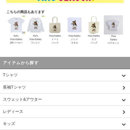
こちらの商品もあります
Kid's
Kid's
Hula Kahiko
Hula Kahiko
Hula Kahiko
Hula
Hula Kahiko
Hula Kahiko
トート
ハンド
エコ
Kahiko
ZIPパーカー
Tシャツ
バッグ
タオル
バッグ
マグネット
アイテムから探す
Tシャツ
長袖Tシャツ
スウェット&アウター
レディース
キッズ