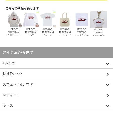
こちらの商品もあります
LET'S GO
LET'S GO
LET'S GO
LET'S GO
LET'S GO
LET'S GO
TRIPPIN'-red
TRIPPIN'-red
TRIPPIN'-red
TRIPPIN'-red
TRIPPIN'
TRIPPIN'
PULLパーカー
ロンT
Tシャツ
トートバッグ
ハンドタオル
キーホルダー
アイテムから探す
Tシャツ
長袖Tシャツ
スウェット&アウター
レディース
キッズ