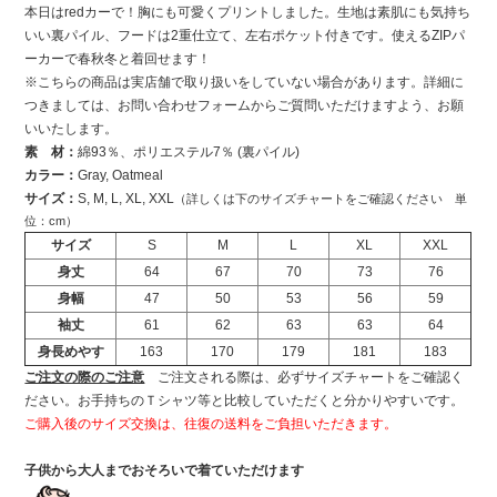
本日はredカーで！胸にも可愛くプリントしました。生地は素肌にも気持ち
いい裏パイル、フードは2重仕立て、左右ポケット付きです。使えるZIPパ
ーカーで春秋冬と着回せます！
※こちらの商品は実店舗で取り扱いをしていない場合があります。詳細に
つきましては、お問い合わせフォームからご質問いただけますよう、お願
いいたします。
素 材：
綿93％、ポリエステル7％ (裏パイル)
カラー：
Gray, Oatmeal
サイズ：
S, M, L, XL, XXL
（詳しくは下のサイズチャートをご確認ください 単
位：cm）
サイズ
S
M
L
XL
XXL
身丈
64
67
70
73
76
身幅
47
50
53
56
59
袖丈
61
62
63
63
64
身長めやす
163
170
179
181
183
ご注文の際のご注意
ご注文される際は、必ずサイズチャートをご確認く
ださい。お手持ちのＴシャツ等と比較していただくと分かりやすいです。
ご購入後のサイズ交換は、往復の送料をご負担いただきます。
子供から大人までおそろいで着ていただけます