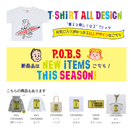
こちらの商品もあります
Kid's
Kid's
CROSSING
CROSSING
CROS-
CROSSING
CROSSING
CROSSING
トート
ハンド
SING
キー
ZIPパーカー
ロンT
バッグ
タオル
ステッカー
ホルダー