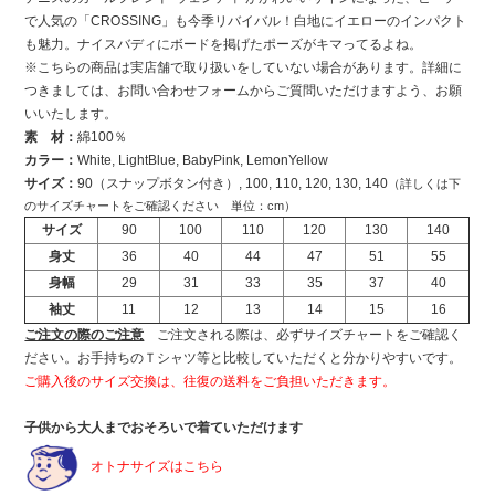
で人気の「CROSSING」も今季リバイバル！白地にイエローのインパクト
も魅力。ナイスバディにボードを掲げたポーズがキマってるよね。
※こちらの商品は実店舗で取り扱いをしていない場合があります。詳細に
つきましては、お問い合わせフォームからご質問いただけますよう、お願
いいたします。
素 材：
綿100％
カラー：
White, LightBlue, BabyPink, LemonYellow
サイズ：
90（スナップボタン付き）, 100, 110, 120, 130, 140
（詳しくは下
のサイズチャートをご確認ください 単位：cm）
サイズ
90
100
110
120
130
140
身丈
36
40
44
47
51
55
身幅
29
31
33
35
37
40
袖丈
11
12
13
14
15
16
ご注文の際のご注意
ご注文される際は、必ずサイズチャートをご確認く
ださい。お手持ちのＴシャツ等と比較していただくと分かりやすいです。
ご購入後のサイズ交換は、往復の送料をご負担いただきます。
子供から大人までおそろいで着ていただけます
オトナサイズはこちら