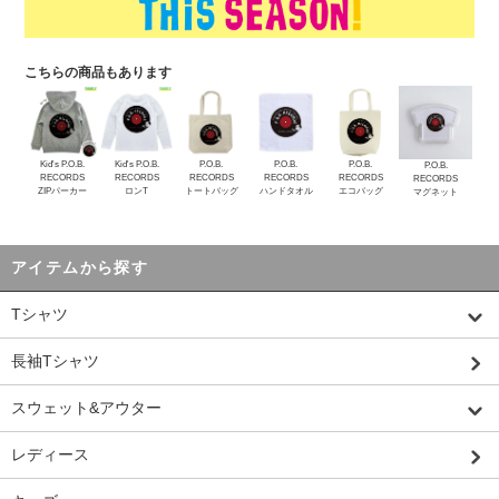
こちらの商品もあります
Kid's P.O.B.
Kid's P.O.B.
P.O.B.
P.O.B.
P.O.B.
P.O.B.
RECORDS
RECORDS
RECORDS
RECORDS
RECORDS
RECORDS
ZIPパーカー
ロンT
トートバッグ
ハンドタオル
エコバッグ
マグネット
アイテムから探す
Tシャツ
長袖Tシャツ
スウェット&アウター
レディース