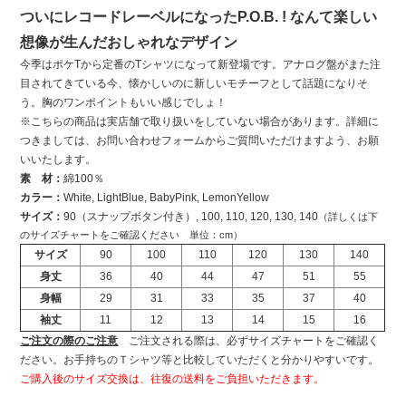
ついにレコードレーベルになったP.O.B. ! なんて楽しい
想像が生んだおしゃれなデザイン
今季はポケTから定番のTシャツになって新登場です。アナログ盤がまた注
目されてきている今、懐かしいのに新しいモチーフとして話題になりそ
う。胸のワンポイントもいい感じでしょ！
※こちらの商品は実店舗で取り扱いをしていない場合があります。詳細に
つきましては、お問い合わせフォームからご質問いただけますよう、お願
いいたします。
素 材：
綿100％
カラー：
White, LightBlue, BabyPink, LemonYellow
サイズ：
90（スナップボタン付き）, 100, 110, 120, 130, 140
（詳しくは下
のサイズチャートをご確認ください 単位：cm）
サイズ
90
100
110
120
130
140
身丈
36
40
44
47
51
55
身幅
29
31
33
35
37
40
袖丈
11
12
13
14
15
16
ご注文の際のご注意
ご注文される際は、必ずサイズチャートをご確認く
ださい。お手持ちのＴシャツ等と比較していただくと分かりやすいです。
ご購入後のサイズ交換は、往復の送料をご負担いただきます。