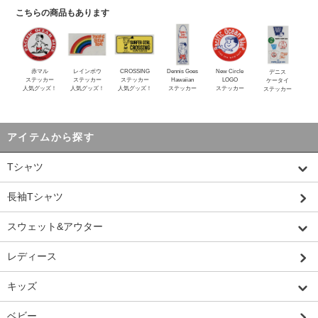
こちらの商品もあります
赤マル
レインボウ
CROSSING
Dennis Goes
New Circle
デニス
ステッカー
ステッカー
ステッカー
Hawaiian
LOGO
ケータイ
人気グッズ！
人気グッズ！
人気グッズ！
ステッカー
ステッカー
ステッカー
アイテムから探す
Tシャツ
長袖Tシャツ
スウェット&アウター
レディース
キッズ
ベビー