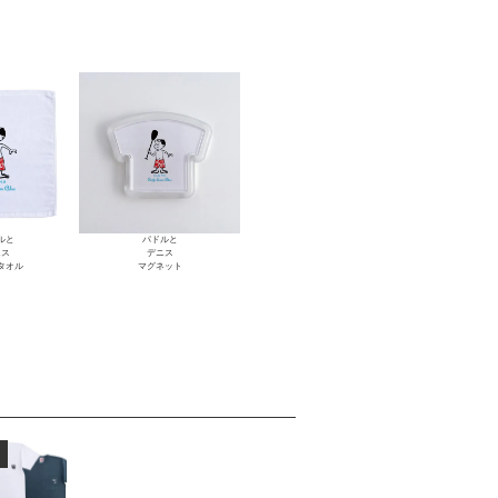
ルと
パドルと
ニス
デニス
タオル
マグネット