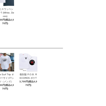
ニスワッペン
 (White, De
nim)
700円(税込4,0
70円)
 Surf Trip オ
復刻版 P.O.B. R
バーサイズTシ
ECORDS ポケT
ツ（メンズ）
3,700円(税込4,0
700円(税込4,0
70円)
70円)