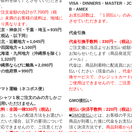
手数料を除く）とさせていただきま
VISA・DINNERS・MASTER・JC
す。
B・AMEX
ご注文金額の合計が7,700円（税
お支払回数は、『１回払い』のみ
込）未満のお客様の送料は、地域に
させていただきます。
より異なります。
東京・神奈川・千葉・埼玉＝935円
代金引換
（税込・以下同）
東北・近畿地方＝1,045円
代金引換手数料：330円～（税込
四国地方＝1,100円
ご注文後に当店よりお支払い総額
北海道・九州地方（沖縄県を除く）
お知らせいたします（商品発送完
1,320円
メール）。
沖縄県ならびに離島＝2,090円
代金は、商品到着時に配送員にお
その他府県＝990円
払いください（現金のみ）。
代金
換サービスで、クレジットカード
ご使用はできませんので、ご注意
ヤマト運輸（ネコポス便）
ださい。
Tシャツ１枚ご注文のみの方しかご
GMO後払い
利用いただけません。
送料：全国一律330円（税込）
後払い決済手数料：220円（税込
なお、こちらの配送方法をお選びい
■
GMO後払い
とは、お客様の手元
ただいた場合、以下の要項について
商品が到着した後に代金をお支払
対応できませんので、ご注意くださ
頂く決済方法です。
商品到着から