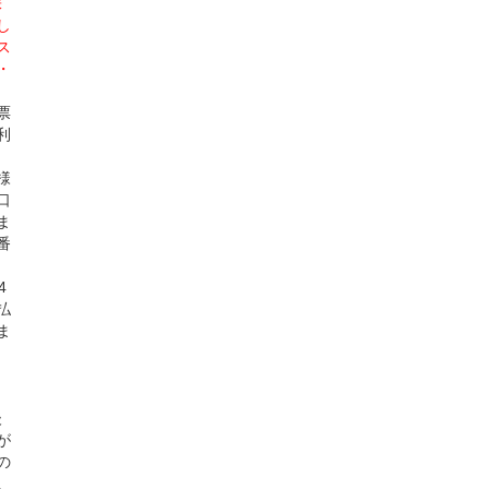
株
し
ス
・
票
利
様
口
ま
番
4
払
ま
後
が
の
。