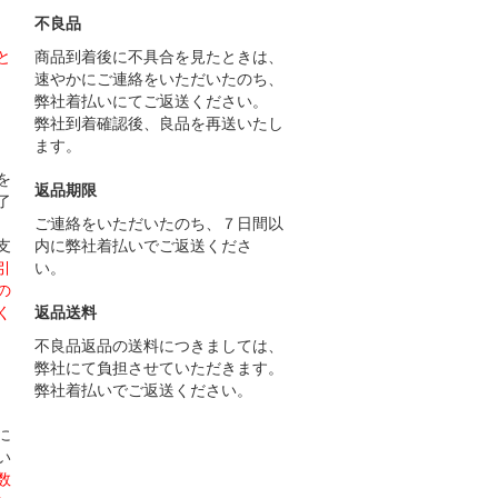
不良品
と
商品到着後に不具合を見たときは、
速やかにご連絡をいただいたのち、
弊社着払いにてご返送ください。
弊社到着確認後、良品を再送いたし
ます。
）
を
返品期限
了
ご連絡をいただいたのち、７日間以
支
内に弊社着払いでご返送くださ
引
い。
の
く
返品送料
不良品返品の送料につきましては、
弊社にて負担させていただきます。
弊社着払いでご返送ください。
）
に
い
数