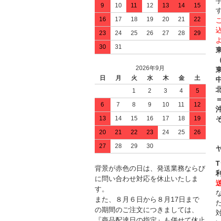
9
10
11
12
13
14
15
16
17
18
19
20
21
22
23
24
25
26
27
28
29
30
31
2026年9月
日
月
火
水
木
金
土
中
1
2
3
4
5
＝
6
7
8
9
10
11
12
13
14
15
16
17
18
19
20
21
22
23
24
25
26
27
28
29
30
背景が赤色の日は、発送業務ならび
に問い合わせ対応を休止いたしま
す。
また、８月６日から８月17日まで
の期間のご注文につきましては、
『商品配達日の指定』も併せて休止