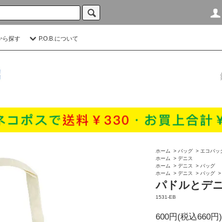
から探す
P.O.B.について
ホーム
>
バッグ
>
エコバッ
ホーム
>
デニス
ホーム
>
デニス
>
バッグ
ホーム
>
デニス
>
バッグ
パドルとデニ
1531-EB
600円(税込660円)