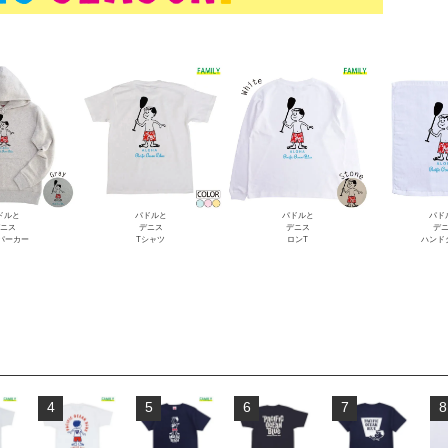
ドルと
パドルと
パドルと
パド
ニス
デニス
デニス
デ
Lパーカー
Tシャツ
ロンT
ハンド
4
5
6
7
8