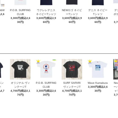
D&W
P.O.B. SURFING
ウクレレデニス
NEWロゴ ネイビ
デニス ネイビー
デ
3,6
CLUB
ネイビーTシャツ
ーTシャツ
Tシャツ
ポケT
3,300円(税込3,6
3,600円(税込3,9
3,600円(税込3,9
3,600円(税込3,9
30円)
60円)
60円)
60円)
3,
ペン
オリジナル ヴィ
P.O.B. SURFING
SURF SAFARI
Wave Kamakura
New
ツ
ンテージT
CLUB
ヴィンテージT
3,300円(税込3,6
ー
4,7
4,700円(税込5,1
3,300円(税込3,6
4,700円(税込5,1
30円)
ャ
70円)
30円)
70円)
3,