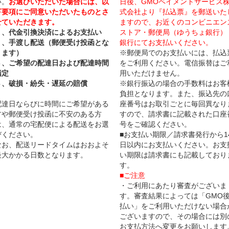
い。
お選びいただいた場合には、以
日後、GMOペイメントサービス
下要項にご同意いただいたものとさ
式会社より『払込票』を郵送いた
せていただきます。
ますので、お近くのコンビニエン
１、代金引換決済によるお支払い
ストア・郵便局（ゆうちょ銀行）
２、手渡し配送（郵便受け投函とな
銀行にてお支払いください。
ります）
※郵便局でのお支払いには、払込
３、ご希望の配達日および配達時間
をご利用ください。電信振替はご
指定
用いただけません。
４、破損・紛失・遅延の賠償
※銀行振込の場合の手数料はお客
負担となります。また、振込先の
配達日ならびに時間にご希望がある
座番号はお取引ごとに毎回異なり
方や郵便受け投函に不安のある方
すので、請求書に記載された口座
は、通常の宅配便による配送をお選
号をご確認ください。
びください。
■お支払い期限／請求書発行から1
なお、配送リードタイムはおおよそ
日以内にお支払いください。お支
最大かかる日数となります。
い期限は請求書にも記載しており
す。
■ご注意
・ご利用にあたり審査がございま
す。審査結果によっては「GMO
払い」をご利用いただけない場合
ございますので、その場合には別
お支払方法へ変更をお願いします