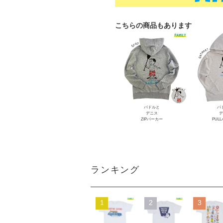
こちらの商品もあります
パドルと
パ
デニス
デ
ZIPパーカー
PUL
ランキング
1
2
3