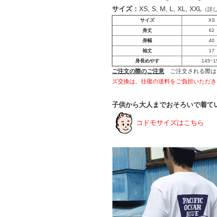
サイズ：
XS, S, M, L, XL, XXL
（詳
サイズ
XS
身丈
62
身幅
40
袖丈
17
身長めやす
145~1
ご注文の際のご注意
ご注文される際は
ズ交換は、往復の送料をご負担いただき
子供から大人までおそろいで着て
コドモサイズはこちら