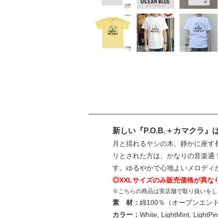
新しい『P.O.B.＋カマクラ
月と揺れるヤシの木、静かに座す長谷
リとされた方は、かなりの音楽通！映
す。ゆるやかで心地よいメロディ
◎XXLサイズのみ販売価格が異な
※こちらの商品は実店舗で取り扱いをし
素 材：
綿100％（オープンエン
カラー：
White, LightMint, LightPin