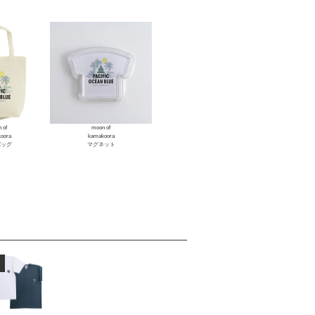
 of
moon of
oora
kamakoora
バッグ
マグネット