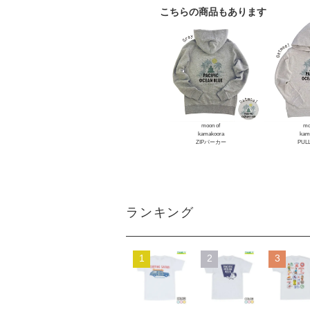
こちらの商品もあります
moon of
mo
kamakoora
kam
ZIPパーカー
PUL
ランキング
1
2
3