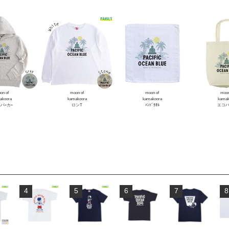
on of
moon of
moon of
moon
akoora
kamakoora
kamakoora
kamak
Lパｰカｰ
ロンT
ﾊﾝﾄﾞﾀｵﾙ
エコ
4
5
6
7
8