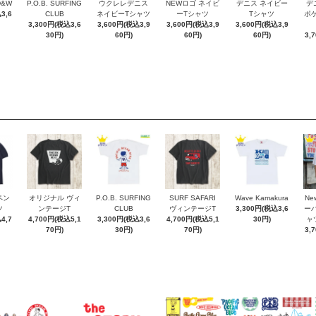
D&W
P.O.B. SURFING
ウクレレデニス
NEWロゴ ネイビ
デニス ネイビー
デ
3,6
CLUB
ネイビーTシャツ
ーTシャツ
Tシャツ
ポケT
3,300円(税込3,6
3,600円(税込3,9
3,600円(税込3,9
3,600円(税込3,9
30円)
60円)
60円)
60円)
3,
ペン
オリジナル ヴィ
P.O.B. SURFING
SURF SAFARI
Wave Kamakura
New
ツ
ンテージT
CLUB
ヴィンテージT
3,300円(税込3,6
ー
4,7
4,700円(税込5,1
3,300円(税込3,6
4,700円(税込5,1
30円)
ャ
70円)
30円)
70円)
3,