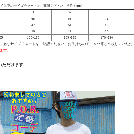
しくは下のサイズチャートをご確認ください 単位：cm）
S
M
L
65
68
71
47
50
52
18
19
20
55
160~170
165~175
170~180
、必ずサイズチャートをご確認ください。お手持ちのＴシャツ等と比較していただ
ます。
いただけます