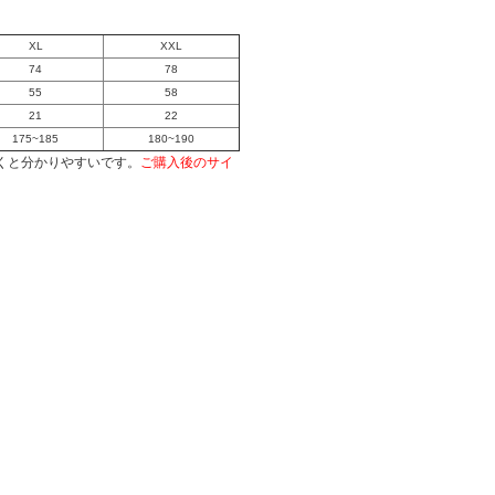
XL
XXL
74
78
55
58
21
22
175~185
180~190
くと分かりやすいです。
ご購入後のサイ