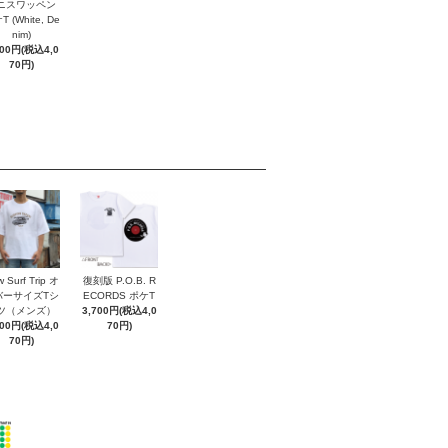
ニスワッペン
 (White, De
nim)
700円(税込4,0
70円)
 Surf Trip オ
復刻版 P.O.B. R
バーサイズTシ
ECORDS ポケT
ツ（メンズ）
3,700円(税込4,0
700円(税込4,0
70円)
70円)