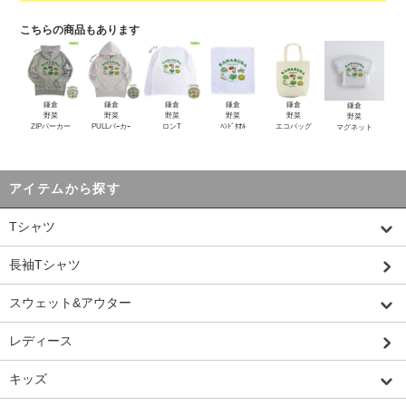
こちらの商品もあります
鎌倉
鎌倉
鎌倉
鎌倉
鎌倉
鎌倉
野菜
野菜
野菜
野菜
野菜
野菜
ZIPパーカー
PULLパｰカｰ
ロンT
ﾊﾝﾄﾞﾀｵﾙ
エコバッグ
マグネット
アイテムから探す
Tシャツ
長袖Tシャツ
スウェット&アウター
レディース
キッズ