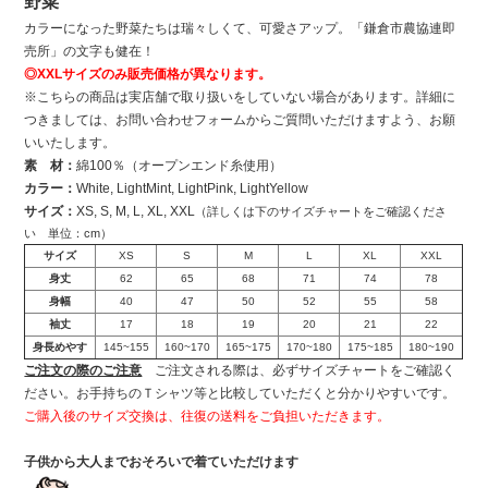
野菜”
カラーになった野菜たちは瑞々しくて、可愛さアップ。「鎌倉市農協連即
売所」の文字も健在！
◎XXLサイズのみ販売価格が異なります。
※こちらの商品は実店舗で取り扱いをしていない場合があります。詳細に
つきましては、お問い合わせフォームからご質問いただけますよう、お願
いいたします。
素 材：
綿100％（オープンエンド糸使用）
カラー：
White, LightMint, LightPink, LightYellow
サイズ：
XS, S, M, L, XL, XXL
（詳しくは下のサイズチャートをご確認くださ
い 単位：cm）
サイズ
XS
S
M
L
XL
XXL
身丈
62
65
68
71
74
78
身幅
40
47
50
52
55
58
袖丈
17
18
19
20
21
22
身長めやす
145~155
160~170
165~175
170~180
175~185
180~190
ご注文の際のご注意
ご注文される際は、必ずサイズチャートをご確認く
ださい。お手持ちのＴシャツ等と比較していただくと分かりやすいです。
ご購入後のサイズ交換は、往復の送料をご負担いただきます。
子供から大人までおそろいで着ていただけます