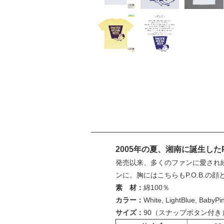
2005年の夏、湘南に誕生した
発売以来、多くのファンに愛され続
ンに。胸にはこちらもP.O.B.の顔
素 材：
綿100％
カラー：
White, LightBlue, BabyP
サイズ：
90（スナップボタン付き）, 100