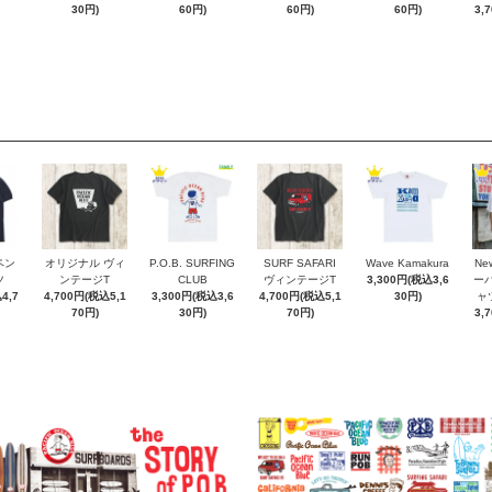
30円)
60円)
60円)
60円)
3,
ペン
オリジナル ヴィ
P.O.B. SURFING
SURF SAFARI
Wave Kamakura
New
ツ
ンテージT
CLUB
ヴィンテージT
3,300円(税込3,6
ー
4,7
4,700円(税込5,1
3,300円(税込3,6
4,700円(税込5,1
30円)
ャ
70円)
30円)
70円)
3,