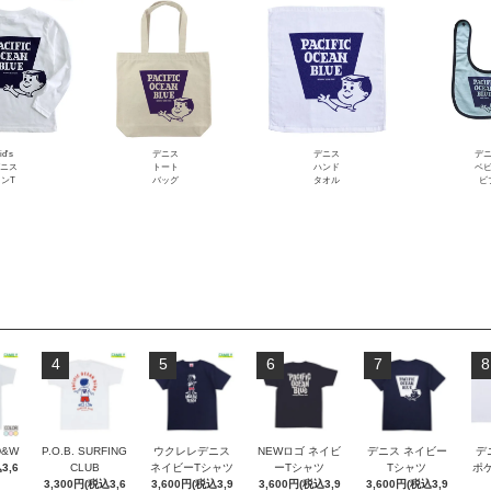
id's
デニス
デニス
デ
ニス
トート
ハンド
ベ
ンT
バッグ
タオル
ビ
4
5
6
7
8
D&W
P.O.B. SURFING
ウクレレデニス
NEWロゴ ネイビ
デニス ネイビー
デ
3,6
CLUB
ネイビーTシャツ
ーTシャツ
Tシャツ
ポケT
3,300円(税込3,6
3,600円(税込3,9
3,600円(税込3,9
3,600円(税込3,9