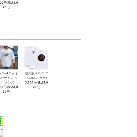
700円(税込4,0
70円)
 Surf Trip オ
復刻版 P.O.B. R
バーサイズTシ
ECORDS ポケT
ツ（メンズ）
3,700円(税込4,0
700円(税込4,0
70円)
70円)