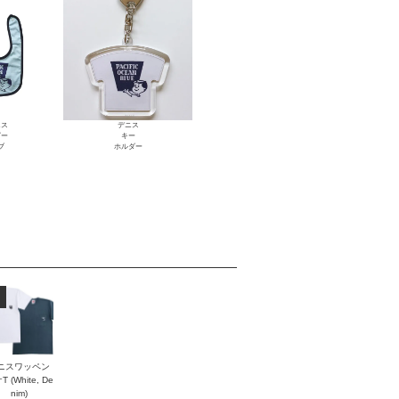
ニス
デニス
ビー
キー
ブ
ホルダー
ニスワッペン
 (White, De
nim)