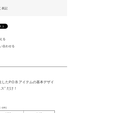
く表記
える
い合わせる
たP.O.B.アイテムの基本デザイ
ス” だけ！
：cm）