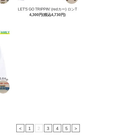
LET'S GO TRIPPIN' (redカー) ロンT
4,300円(税込4,730円)
<
1
2
3
4
5
>