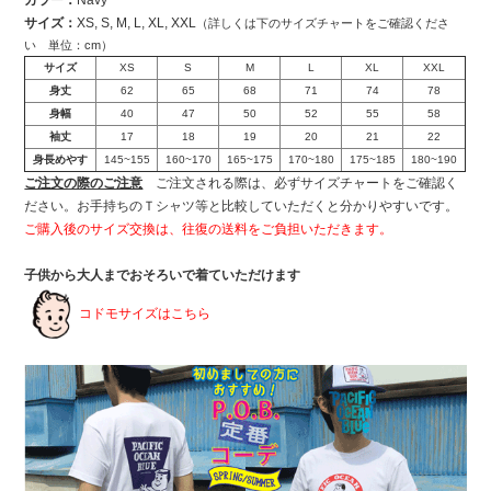
カラー：
Navy
サイズ：
XS, S, M, L, XL, XXL
（詳しくは下のサイズチャートをご確認くださ
い 単位：cm）
サイズ
XS
S
M
L
XL
XXL
身丈
62
65
68
71
74
78
身幅
40
47
50
52
55
58
袖丈
17
18
19
20
21
22
身長めやす
145~155
160~170
165~175
170~180
175~185
180~190
ご注文の際のご注意
ご注文される際は、必ずサイズチャートをご確認く
ださい。お手持ちのＴシャツ等と比較していただくと分かりやすいです。
ご購入後のサイズ交換は、往復の送料をご負担いただきます。
子供から大人までおそろいで着ていただけます
コドモサイズはこちら