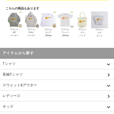
こちらの商品もあります
ウクレレ
ウクレレ
ウクレレ
ウクレレ
ウクレレ
ウクレレ
ZIP
PULL
ロンT
Tシャツ
エコ
マグ
パーカー
パーカー
(White)
(White)
バッグ
ネット
アイテムから探す
Tシャツ
長袖Tシャツ
スウェット&アウター
レディース
キッズ