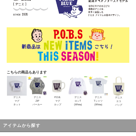
こちらの商品もあります
デニス
デニス
P.O.B.
デニス
デニス
デニス
マグ
ZIP
マグ
ロンT
Tシャツ
エコ
ネット
パーカー
カップ
(White)
(White)
バッグ
アイテムから探す