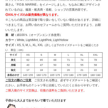
屋さん「P.O.B. MARINE」をイメージしました。ちなみに帆にデザインさ
れているのは、艤装・船具商・造船、ショップの営業内容です。
◎XXLサイズのみ販売価格が異なります。
※こちらの商品は実店舗で取り扱いをしていない場合があります。詳細に
つきましては、お問い合わせフォームからご質問いただけますよう、お願
いいたします。
素 材：
綿100％（オープンエンド糸使用）
カラー：
White, LightMint, LightPink, LightYellow
サイズ：
XS, S, M, L, XL, XXL
（詳しくは下のサイズチャートをご確認くださ
い 単位：cm）
サイズ
XS
S
M
L
XL
XXL
身丈
62
65
68
71
74
78
身幅
40
47
50
52
55
58
袖丈
17
18
19
20
21
22
身長めやす
145~155
160~170
165~175
170~180
175~185
180~190
ご注文の際のご注意
ご注文される際は、必ずサイズチャートをご確認く
ださい。お手持ちのＴシャツ等と比較していただくと分かりやすいです。
ご購入後のサイズ交換は、往復の送料をご負担いただきます。
子供から大人までおそろいで着ていただけます