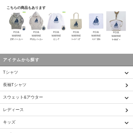
こちらの商品もあります
P.O.B.
P.O.B.
P.O.B.
P.O.B.
P.O.B.
P.O.B.
MARINE
MARINE
MARINE
MARINE
MARINE
MARINE
ZIPパーカー
PULLパｰカｰ
ロンT
ﾄｰﾄﾊﾞｯｸﾞ
ﾊﾝﾄﾞﾀｵﾙ
ｷｰﾎﾙﾀﾞｰ
アイテムから探す
Tシャツ
長袖Tシャツ
スウェット&アウター
レディース
キッズ