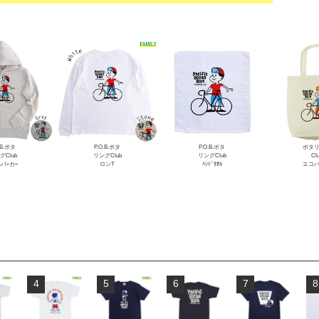
.B.ポタ
P.O.B.ポタ
P.O.B.ポタ
ポタ
グClub
リングClub
リングClub
Cl
Lパｰカｰ
ロンT
ﾊﾝﾄﾞﾀｵﾙ
エコ
4
5
6
7
8