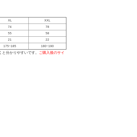
XL
XXL
74
78
55
58
21
22
175~185
180~190
くと分かりやすいです。
ご購入後のサイ