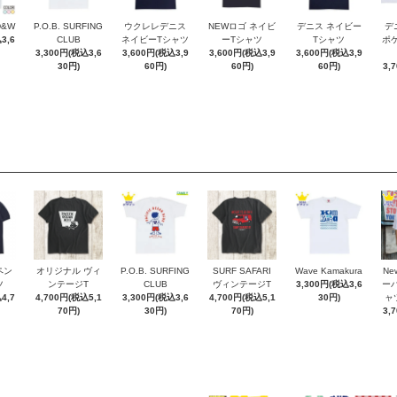
D&W
P.O.B. SURFING
ウクレレデニス
NEWロゴ ネイビ
デニス ネイビー
デ
3,6
CLUB
ネイビーTシャツ
ーTシャツ
Tシャツ
ポケT
3,300円(税込3,6
3,600円(税込3,9
3,600円(税込3,9
3,600円(税込3,9
30円)
60円)
60円)
60円)
3,
ペン
オリジナル ヴィ
P.O.B. SURFING
SURF SAFARI
Wave Kamakura
New
ツ
ンテージT
CLUB
ヴィンテージT
3,300円(税込3,6
ー
4,7
4,700円(税込5,1
3,300円(税込3,6
4,700円(税込5,1
30円)
ャ
70円)
30円)
70円)
3,