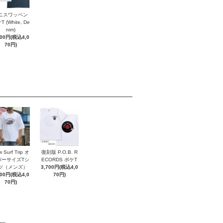
ニスワッペン
 (White, De
nim)
700円(税込4,0
70円)
 Surf Trip オ
復刻版 P.O.B. R
バーサイズTシ
ECORDS ポケT
ツ（メンズ）
3,700円(税込4,0
700円(税込4,0
70円)
70円)