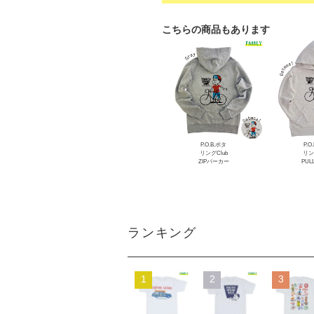
こちらの商品もあります
P.O.B.ポタ
P.O
リングClub
リン
ZIPパーカー
PUL
ランキング
1
2
3