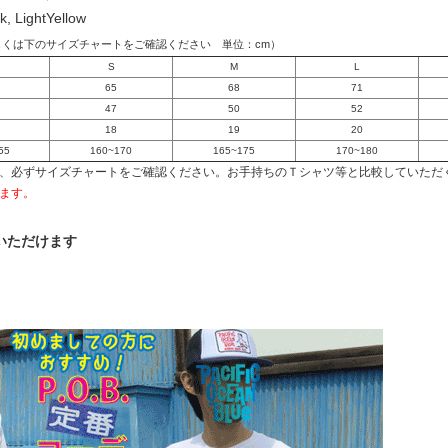
k, LightYellow
しくは下のサイズチャートをご確認ください 単位：cm）
S
M
L
65
68
71
47
50
52
18
19
20
55
160~170
165~175
170~180
、必ずサイズチャートをご確認ください。お手持ちのＴシャツ等と比較していただ
ます。
いただけます