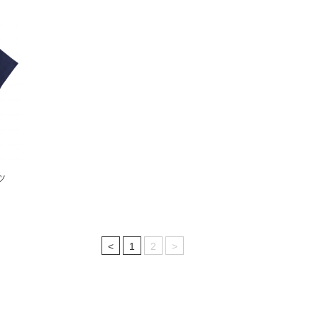
ツ
<
1
2
>